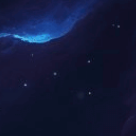
内容
姓名
*
网址