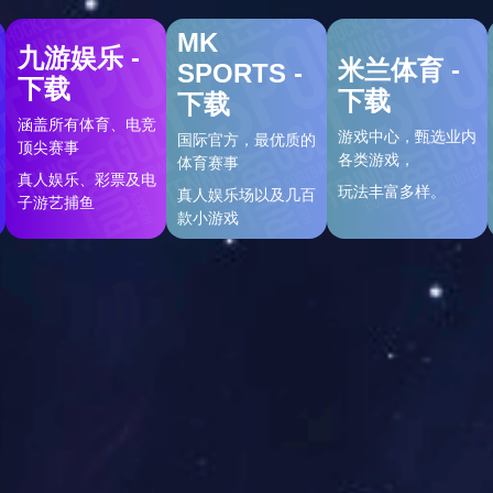
，这些球员不仅在场上表现卓越，也在联盟中具有重要影
的双核心体系，不仅在进攻端威力十足，还能在关键时刻挺
博尼斯作为年轻的明星球员，正在迅速崛起，为球队带来新