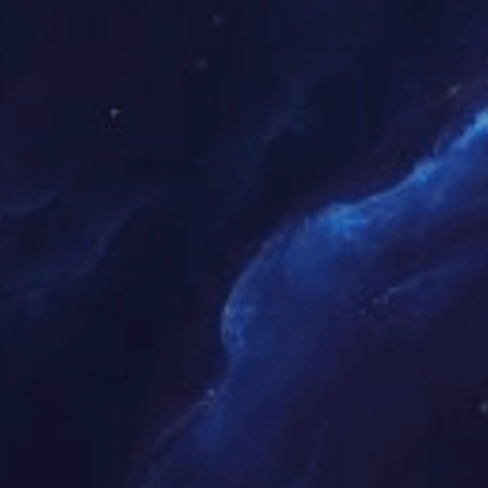
以及最新的交易策略上展现出了巨大的多样性和竞争力。
季中取得最佳表现。这些因素共同塑造了每支球队独特的
。
深化于战术的演绎，最终通过交易的动态展现。每支球队
季如此令人瞩目和充满魅力的原因。
Next Post