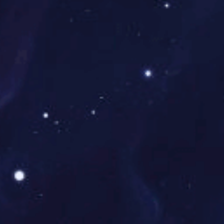
多样的战术调整，以迎合不同对手和比赛节奏。
他们的团队配合和战术执行力使他们成为不可忽视的竞争
他们善于根据比赛情况调整阵容，适时改变战术策略。
键一环，它不仅影响到球队的整体实力，还可能改变赛季
射手，强化了他们的进攻能力，使得他们在东部联盟的竞
他们在防守端的稳定性，为季后赛的冲刺做好了准备。