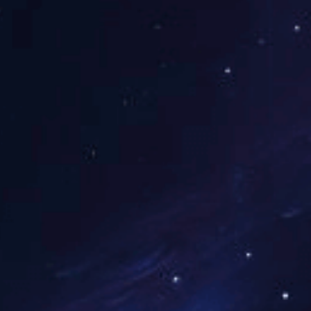
关键词2
### 4、总结归纳
NBA顶级球队在明星球员的组合、战术的运用
每支球队都在不断调整和优化阵容，力求在赛
赛季故事，也为球迷带来了无尽的期待和激动
总结而言，NBA赛季的精彩始于球队的阵容，
都在努力寻求胜利的方程式，而这正是NBA赛
Prev Post
发表评论