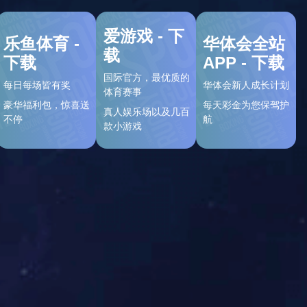
找到关键词2