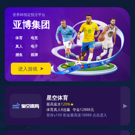
解读关键词1
Home
About Us
ABOUT OUR COMPANY