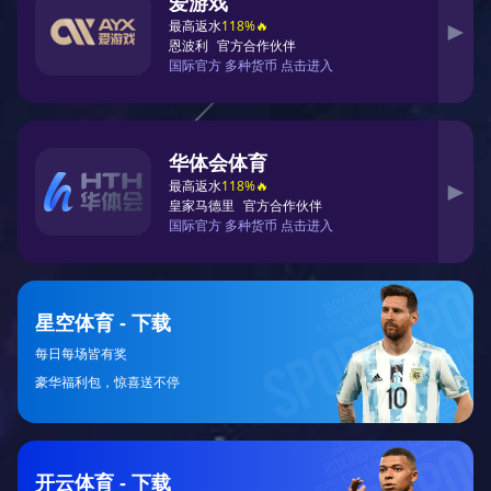
23
+
多年经验
250
+
在职员工
4500
+
完成项目
3000
+