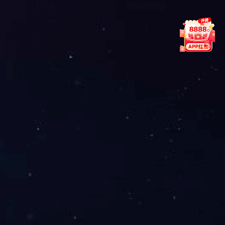
到关键词2
Phone
15501050665
Email
gecspvkd@outlook.com
Address
合肥市讲践观4号