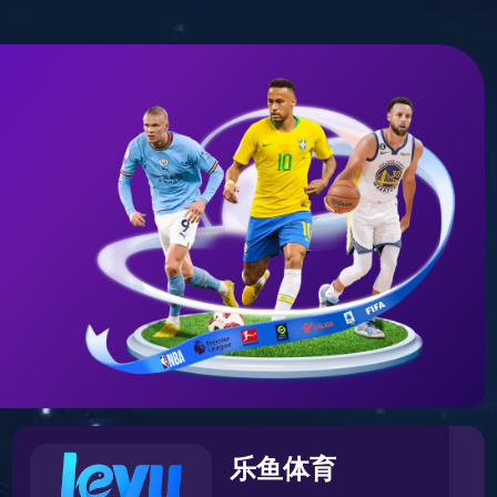
网站首页
解读关键词1
产品展
服务宗旨
Home
Our Service