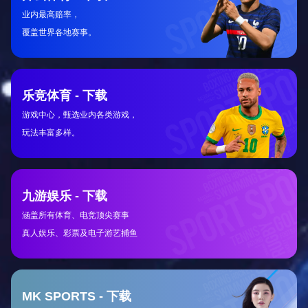
关键词4
4、总结与归纳
综上所述，韩国足球队以强大的阵容、稳固的实力和光明的
展望，展现出作为亚洲足球强国的实力和潜力。在未来的比
赛中，韩国队将继续展现出色的竞技水平，为球迷带来更多
惊喜和喜悦。
Prev Post
Next Post
发表评论
内容