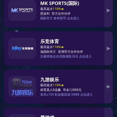
在中场和前锋线上，韩国队拥有技术出色且富有创造力的球
员，他们在比赛中频繁展现出出色的配合和突破能力。
2、实力的表现
韩国足球队在过去的几届国际赛事中表现抢眼，不断取得优
异成绩。他们在世界杯和亚洲杯等比赛中都展现出强大的竞
争力。