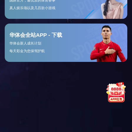
Save my name, email, and website in this browser
for the next time I comment.
导航
解读关键词1