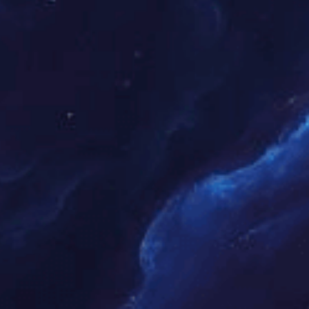
队间的历史对决还是新秀球员的突破表现。
良好的战术执行能力。
反映了教练组的战术智慧和球队的整体实力。
示了每支球队和每位球员的独特魅力。无论是战术的精妙
我们深入探讨和回顾。
比赛给我们留下了无数值得分析和思考的话题。
Next Post