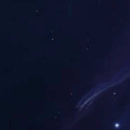
2、球员个人表现分析
在今日比赛中，一些核心球员表现抢眼，他们
出。
某位球员凭借出色的投篮手感，在第三节一人连
盖和抢断稳固了球队的防守体系。
部分球员的场均数据显示出了他们在整个赛季
3、战术变化与调整分析
每支球队今天都展示了丰富的战术手段，从传
某队在比赛中频繁切换防守策略，通过换人和
另一队则在进攻端采用了高效的球权管理，减