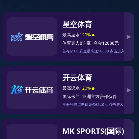
示
新闻动态
服务宗旨
找到关键词2
度分析