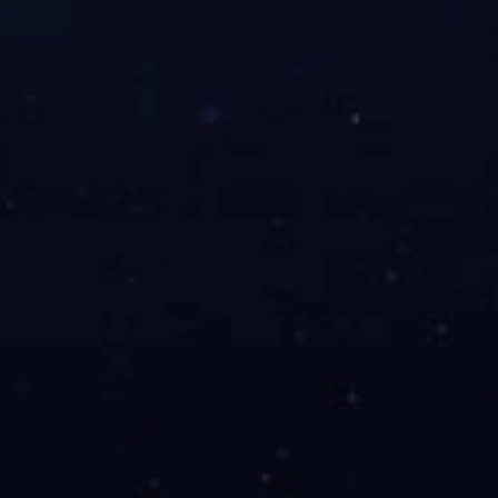
到关键词2
Phone
15501050665
Email
gecspvkd@outlook.com
Address
合肥市讲践观4号