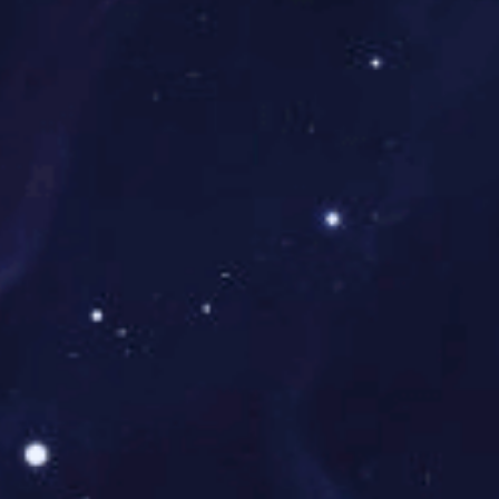
不仅在攻防两端都发挥了关键作用，还在关键时刻挺身而
得10分，帮助球队扭转颓势；而另一位球员则以多次封
中的持续进步，展现出他们在团队中不可或缺的角色。
统的内线进攻到现代化的快攻和空位三分。
防守体系的调整，有效限制了对手的得分能力。
少失误并增加得分机会。