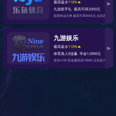
事精彩回顾及球员表现深度分析
导
列惊心动魄的精彩时刻。本文将深入分析每场比赛的关键
赛中的决定性作用。从战术变化到个人技术，每个方面都
处。