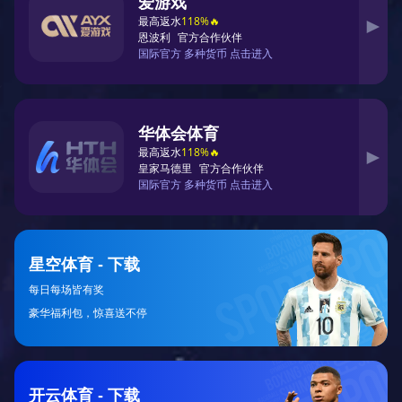
### 2、用户体验与界面设计
用户体验与界面设计
一个优秀的NBA直播网站不仅在内容上有优势，在用户体验
和界面设计方面也应当做到极致。界面应当简洁直观，使用
户可以轻松找到他们想要观看的比赛或其他内容。
良好的用户体验还包括快速的加载速度和流畅的操作，尽可
能减少广告和弹窗的干扰。一些先进的网站甚至可能提供个
性化推荐和用户定制功能，增强用户粘性和满意度。
通过优秀的用户体验和界面设计，网站能够吸引更多的用户
并提升其在NBA直播市场的竞争力。
### 3、直播的可用性与地域限制