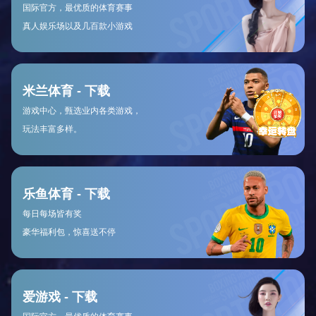
文字阐述内容
文字阐述内容
总结：
走步技术的不断演化和创新不仅推动了篮球技术的发展，也
为未来的技术趋势提供了新的可能性。通过分析其起源、特
点、应用和未来趋势，可以看到走步技术在当今篮球比赛中
的重要性和影响力。
走步技术的未来将继续受到技术创新和战术策略变化的驱
动，这不仅将影响球员个体技术的发展，也将深刻改变整体
篮球比赛的面貌。
Prev Post
Next Post