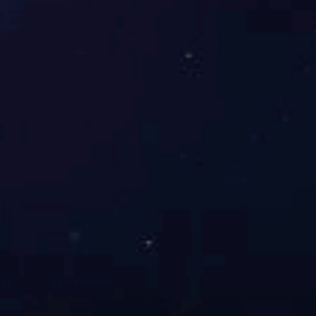
邮箱
*
网址
Save my name, email, and website in this browser
for the next time I comment.