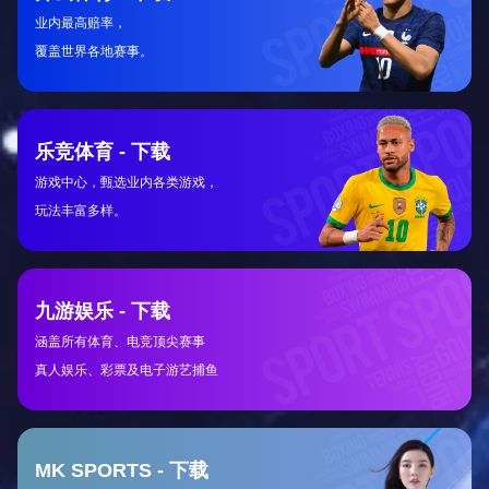
文字阐述内容
文字阐述内容
文字阐述内容
文字阐述内容
关键词2
4、未来发展与技术趋势
文字阐述内容
文字阐述内容
文字阐述内容
文字阐述内容