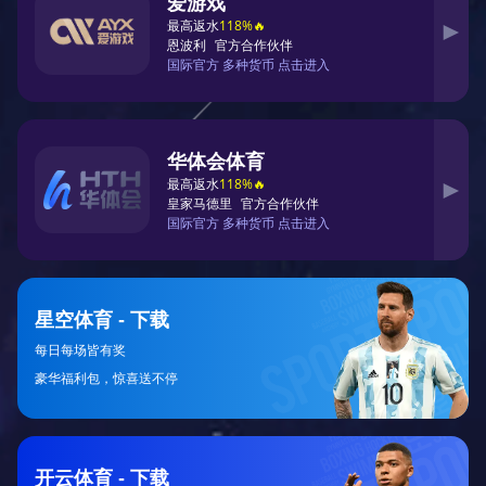
2、对比分析与技术特点
文字阐述内容
文字阐述内容
文字阐述内容
文字阐述内容
文字阐述内容
文字阐述内容
3、战术应用与策略变革
文字阐述内容
文字阐述内容